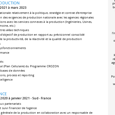
RODUCTION
pr
b
2021 à mars 2023
tionale relativement à la politique, stratégie et contrat d’entreprise
ion des exigences de production nationale avec les agences régionales
ons avec les services connexes à la production (Ingénieries, Usines,
moine, etc.)
tres aléas techniques
l’
d'objectif de production en rapport au prévisionnel consolidé
e la productivité, de la réactivité et la qualité de production
o
s
 dysfonctionnements
ormance
r
tés
ag
onal (Plan Cellulaire) du Programme CROZON
s bases de données
ons, process et reporting
Po
elligence
w
NCE
2020 à janvier 2021
Sud
France
x partenariats
t suivi financier de l’agence
n générale de la production en collaboration avec un responsable de