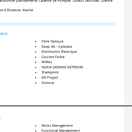
fessionnel (Gendarmerie, Caserne De Pompier, Locaux Sécurisés, Grande
ce A Distance, Alarme
vers
Fibre Optique
Swap 4G - UpGrade
Distribution Electrique
Courant Faible
WiMax
NOKIA SIEMENS NETWORK
Sharepoint
MS Project
Osmose
m
Works Management
Functional Management