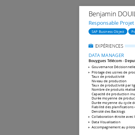
Benjamin
DOUI
Responsable Projet
SAP Business Object
Po
EXPÉRIENCES
DATA MANAGER
Bouygues Télécom
Depui
Gouvernance Décisionnell
Pilotage des usines de pro
Taux de productivité
Niveau de production
Taux de productivité par l
Nombre de produits réalisé
Capacité de production inu
Durée moyenne de product
Durée moyenne du cycle d
Fiabilité des planifications
Densité des Backlogs
Collaboration étroite avec l
Data Visualisation
Accompagnement au pilotage