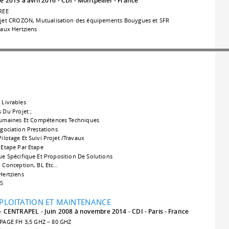
 2015 à avril 2016
CDI
Montpellier
France
FREE
ojet CROZON, Mutualisation des équipements Bouygues et SFR
eaux Hertziens
 Livrables
 Du Projet ;
Humaines Et Compétences Techniques
gociation Prestations
lotage Et Suivi Projet /Travaux
 Etape Par Etape
 Spécifique Et Proposition De Solutions
: Conception, BL Etc…
Hertziens
IS
PLOITATION ET MAINTENANCE
 - CENTRAPEL
Juin 2008 à novembre 2014
CDI
Paris
France
AGE FH 3,5 GHZ – 80 GHZ