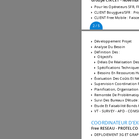
Groupe CIRCET
Novembre
Pour les Opérateurs SFR, 
CLIENT Bouygues/SFR : Pr
CLIENT Free Mobile : Faisc
2 / 5
Développement Projet
Analyse Du Besoin
Définition Des :
Objectifs
Délais De Réalisation Des
Spécifications Techniques
Besoins En Ressources 
Évaluation Des Coûts Et Né
Supervision Coordination Pi
Planification, Organisation
Remontée De Problématique
Suivi Des Bureaux D’étude 
Etude Et Faisabilité Bonds 
VT - SURVEY - APD - COMS
COORDINATEUR D’EX
Free RESEAU - PROTELCO
DEPLOIEMENT 3G ET GRAPP