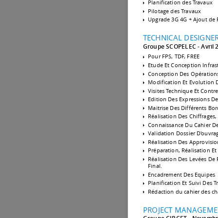
Planification des Travaux
Pilotage des Travaux
Upgrade 3G 4G + Ajout de 
TECHNICAL DESIGNE
Groupe SCOPELEC
Avril
Pour FPS, TDF, FREE
Etude Et Conception Infra
Conception Des Opérations 
Modification Et Evolution 
Visites Technique Et Contr
Edition Des Expressions De 
Maitrise Des Différents Bo
Réalisation Des Chiffrages
Connaissance Du Cahier De
Validation Dossier D'ouvra
Réalisation Des Approvisi
Préparation, Réalisation E
Réalisation Des Levées De R
Final.
Encadrement Des Equipes
Planification Et Suivi Des 
Rédaction du cahier des ch
PROJECT MANAGEME