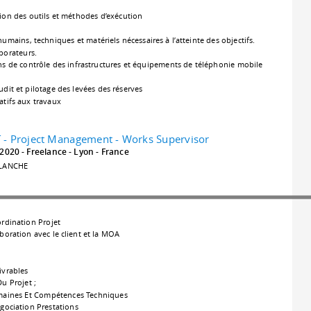
ion des outils et méthodes d’exécution
humains, techniques et matériels nécessaires à l’atteinte des objectifs.
aborateurs.
 de contrôle des infrastructures et équipements de téléphonie mobile
dit et pilotage des levées des réserves
tifs aux travaux
 Project Management - Works Supervisor
 2020
Freelance
Lyon
France
BLANCHE
rdination Projet
boration avec le client et la MOA
ivrables
u Projet ;
maines Et Compétences Techniques
gociation Prestations