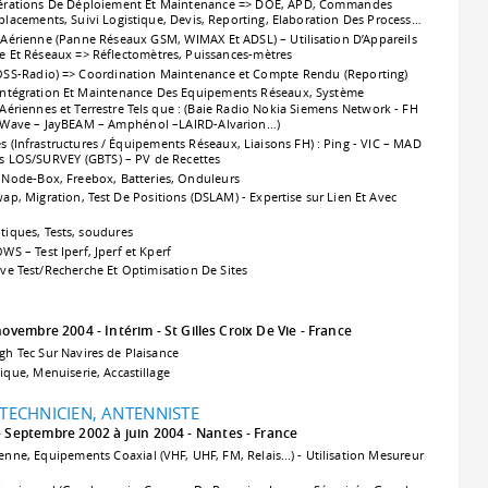
rations De Déploiement Et Maintenance => DOE, APD, Commandes
éplacements, Suivi Logistique, Devis, Reporting, Elaboration Des Process…
n Aérienne (Panne Réseaux GSM, WIMAX Et ADSL) – Utilisation D’Appareils
e Et Réseaux => Réflectomètres, Puissances-mètres
(OSS-Radio) => Coordination Maintenance et Compte Rendu (Reporting)
, Intégration Et Maintenance Des Equipements Réseaux, Système
Aériennes et Terrestre Tels que : (Baie Radio Nokia Siemens Network - FH
Wave – JayBEAM – Amphénol –LAIRD-Alvarion…)
s (Infrastructures / Équipements Réseaux, Liaisons FH) : Ping - VIC – MAD
ns LOS/SURVEY (GBTS) – PV de Recettes
 Node-Box, Freebox, Batteries, Onduleurs
ap, Migration, Test De Positions (DSLAM) - Expertise sur Lien Et Avec
tiques, Tests, soudures
– Test Iperf, Jperf et Kperf
ve Test/Recherche Et Optimisation De Sites
 novembre 2004
Intérim
St Gilles Croix De Vie
France
gh Tec Sur Navires de Plaisance
ique, Menuiserie, Accastillage
TECHNICIEN, ANTENNISTE
Septembre 2002 à juin 2004
Nantes
France
zienne, Equipements Coaxial (VHF, UHF, FM, Relais...) - Utilisation Mesureur