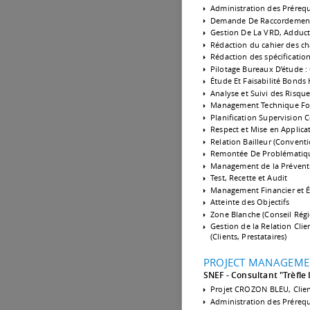
Administration des Prérequ
Demande De Raccordement
Gestion De La VRD, Adducti
Rédaction du cahier des ch
Rédaction des spécificatio
Pilotage Bureaux D’étude 
Étude Et Faisabilité Bonds
Analyse et Suivi des Risqu
Management Technique Fon
Planification Supervision 
Respect et Mise en Applica
Relation Bailleur (Convent
Remontée De Problématique
Management de la Prévent
Test, Recette et Audit
Management Financier et É
Atteinte des Objectifs
Zone Blanche (Conseil Régi
Gestion de la Relation Cli
(Clients, Prestataires)
PROJECT MANAGEME
SNEF - Consultant "Trèfle 
Projet CROZON BLEU, Cli
Administration des Prérequi