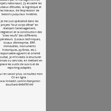
ojets nationaux). J’y encadre les
ureaux d’études, la logistique et
les travaux, de l’expression de
besoins jusqu’aux livrables.
Je me suis spécialisé dans les
projets "tout corps d’état" en
réalisant l’aménagement,
intégration et la construction des
"sites neufs" des différents
pérateurs. (Locaux techniques,
locaux d’entreprise, ERP,
immeubles, monuments
historiques, pylônes, etc.).
Responsable aguerrit et orienté
ésultat, je m’investis à structurer
ences ou services, en mettant en
place les outils de suivis et de
reporting adaptés.
ur en savoir plus, consultez mon
CV en ligne :
ww.linkedin.com/in/benjamin-
douillard-646478144/