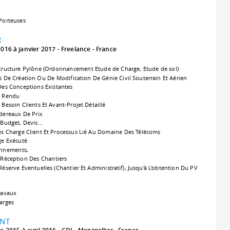
Porteuses
R
 2016 à janvier 2017
Freelance
France
structure Pylône (Ordonnancement Etude de Charge, Etude de sol)
De Création Ou De Modification De Génie Civil Souterrain Et Aérien
Des Conceptions Existantes
e Rendu
Besoin Clients Et Avant-Projet Détaillé
rdereaux De Prix
, Budget, Devis…
s Charge Client Et Processus Lié Au Domaine Des Télécoms
ge Exécuté
onnements,
t Réception Des Chantiers
éserve Eventuelles (Chantier Et Administratif), Jusqu'à L'obtention Du PV
Travaux
arges
NT