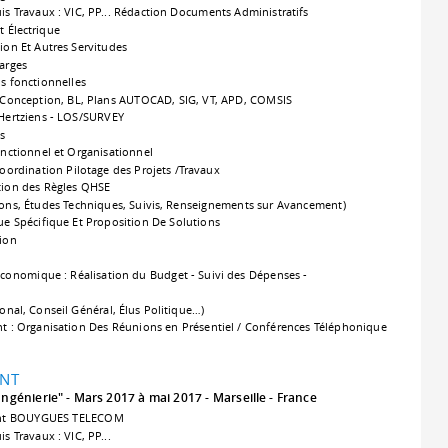
is Travaux : VIC, PP... Rédaction Documents Administratifs
 Électrique
on Et Autres Servitudes
arges
ns fonctionnelles
: Conception, BL, Plans AUTOCAD, SIG, VT, APD, COMSIS
 Hertziens - LOS/SURVEY
es
ctionnel et Organisationnel
Coordination Pilotage des Projets /Travaux
tion des Règles QHSE
ions, Études Techniques, Suivis, Renseignements sur Avancement)
 Spécifique Et Proposition De Solutions
ion
conomique : Réalisation du Budget - Suivi des Dépenses -
onal, Conseil Général, Élus Politique…)
ent : Organisation Des Réunions en Présentiel / Conférences Téléphonique
NT
Ingénierie"
Mars 2017 à mai 2017
Marseille
France
ent BOUYGUES TELECOM
s Travaux : VIC, PP...