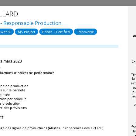
LLARD
 - Responsable Production
wer BI
MS Project
Prince 2 Certified
Transverse
s mars 2023
Ex
e
ductions d'indices de performance
Tél
la
act
igne de production
au
s sur la période
pi
tilisée
au
ion par produit
e production
d
 et des prévisions
'IT
fo
 des lignes de productions (Alertes, Incohérences des KPI etc.)
t