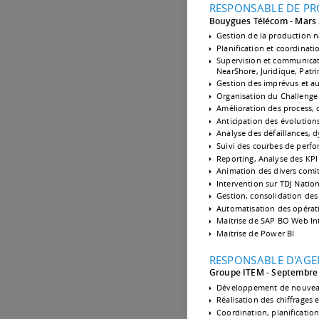
RESPONSABLE DE P
Bouygues Télécom
Mars 
Gestion de la production na
Planification et coordinat
Supervision et communicati
NearShore, Juridique, Patri
Gestion des imprévus et au
Organisation du Challenge 
Amélioration des process, d
Anticipation des évolution
Analyse des défaillances,
Suivi des courbes de perf
Reporting, Analyse des KPI
Animation des divers comi
Intervention sur TDJ Nati
Gestion, consolidation de
Automatisation des opérati
Maitrise de SAP BO Web Int
Maitrise de Power BI
RESPONSABLE D'AGE
Groupe ITEM
Septembre 
Développement de nouveau
Réalisation des chiffrages e
Coordination, planificatio