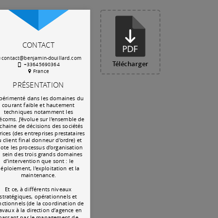
CONTACT
contact@benjamin-douillard.com
Télécharger
+33645690364
France
PRÉSENTATION
périmenté dans les domaines du
courant faible et hautement
techniques notamment les
écoms. J’évolue sur l’ensemble de
 chaine de décisions des sociétés
rices (des entreprises prestataires
 client final donneur d’ordre) et
lote les processus d’organisation
 sein des trois grands domaines
d’intervention que sont : le
éploiement, l’exploitation et la
maintenance.
Et ce, à différents niveaux
stratégiques, opérationnels et
nctionnels (de la coordination de
ravaux à la direction d’agence en
passant par le management de