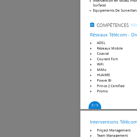
Intervention en Milieu Pro
Surface)
Equipements De Surveillan
COMPÉTENCES
Réseaux Télécom - Di
ADSL
Réseaux Mobile
Coaxial
Courant Fort
WiFi
MiMo
HUAWEI
Power BI
Prince 2 Certified
Promo
3 / 5
Interventions Téléco
Project Management
Team Management