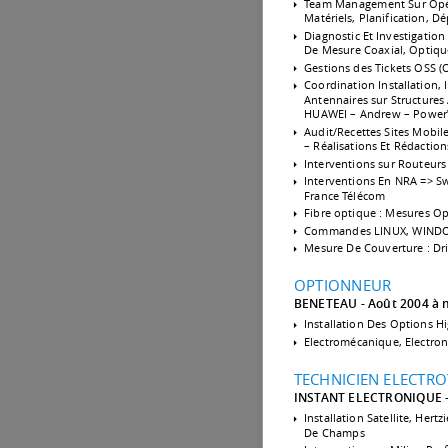
Team Management Sur Opé
Matériels, Planification, D
Diagnostic Et Investigatio
De Mesure Coaxial, Optiqu
Gestions des Tickets OSS 
Coordination Installation
Antennaires sur Structures 
HUAWEI – Andrew – Power
Audit/Recettes Sites Mobile
– Réalisations Et Rédactio
Interventions sur Routeurs
Interventions En NRA => Sw
France Télécom
Fibre optique : Mesures Op
Commandes LINUX, WINDOWS 
Mesure De Couverture : Dri
OPTIONNEUR
BENETEAU
Août 2004 à
Installation Des Options Hi
Electromécanique, Electron
TECHNICIEN ELECTRO
INSTANT ELECTRONIQUE
Installation Satellite, Hert
De Champs