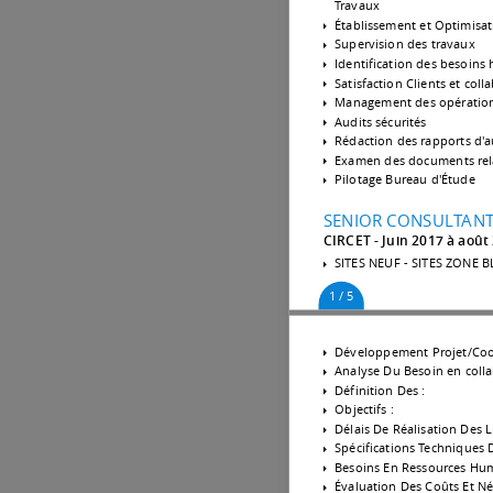
Travaux
Établissement et Optimisat
Supervision des travaux
Identification des besoins 
Satisfaction Clients et coll
Management des opérations
Audits sécurités
Rédaction des rapports d'au
Examen des documents rela
Pilotage Bureau d'Étude
SENIOR CONSULTANT -
CIRCET
Juin 2017 à août
SITES NEUF - SITES ZONE 
1 / 5
Développement Projet/Coo
Analyse Du Besoin en colla
Définition Des :
Objectifs :
Délais De Réalisation Des L
Spécifications Techniques D
Besoins En Ressources Hu
Évaluation Des Coûts Et Né